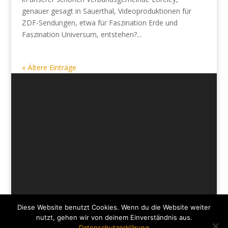
genauer gesagt in Sauerthal, Videoproduktionen für
ZDF-Sendungen, etwa für Faszination Erde und
Faszination Universum, entstehen?...
« Ältere Einträge
Diese Website benutzt Cookies. Wenn du die Website weiter
Impressum
Datenschutzerklärung
nutzt, gehen wir von deinem Einverständnis aus.
Datenschutzerklärung