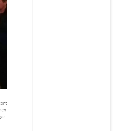
tont
hmen
nge