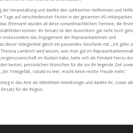
 der Veranstaltung und dankte den zahlreichen Helferinnen und Helfe
ieser Tage auf verschiedensten Festen in der gesamten VG mitanpacken
das Ehrenamt würden all diese vorweihnachtlichen Termine, die feste
 stattfinden können. Ihr Einsatz ist den Ausrichtern gar nicht hoch gen
er insbesondere das Engagement der Repräsentantinnen und
u dieser Gelegenheit gleich ein passendes Geschenk mit: „Ich gebe z
y Theresa Lambrich wird wissen, was man gut im Repräsentantinnenal
nzergenossenschaft im Rücken habe, biete sich als Pendant hierzu do
den besten, persönlichen Wünschen für die vor ihr liegende Zeit sowi
„Ein Trinkgefäß, sobald es leer, macht keine rechte Freude mehr.“
stieg in das Amt als Mittelrhein-Weinkönigin und dankte ihr, sowie all
Einsatz für die Region.