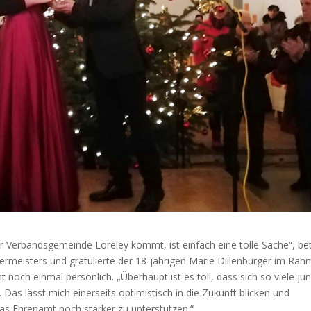
er Verbandsgemeinde Loreley kommt, ist einfach eine tolle Sache“, be
rmeisters und gratulierte der 18-jährigen Marie Dillenburger im Ra
och einmal persönlich. „Überhaupt ist es toll, dass sich so viele ju
as lässt mich einerseits optimistisch in die Zukunft blicken und
as Ehrenamt noch stärker zu unterstützen.“