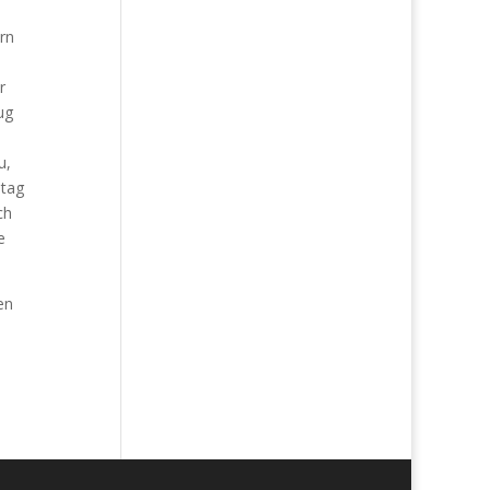
rn
r
ug
u,
ltag
ch
e
en